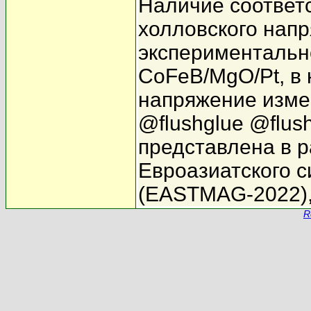
Наличие соответ
холловского нап
экспериментальн
CoFeB/MgO/Pt, в 
напряжение измер
@flushglue @flus
представлена в р
Евроазиатского 
(EASTMAG-2022), 
R