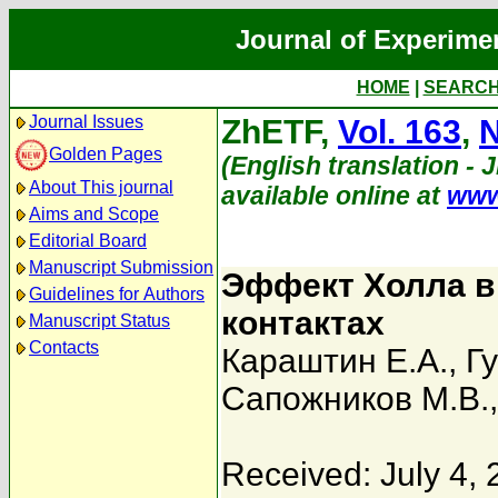
Journal of Experime
HOME
|
SEARC
Journal Issues
ZhETF,
Vol. 163
,
N
Golden Pages
(English translation - J
About This journal
available online at
www
Aims and Scope
Editorial Board
Manuscript Submission
Эффект Холла в
Guidelines for Authors
контактах
Manuscript Status
Contacts
Караштин Е.А.
,
Гу
Сапожников М.В.
Received: July 4,