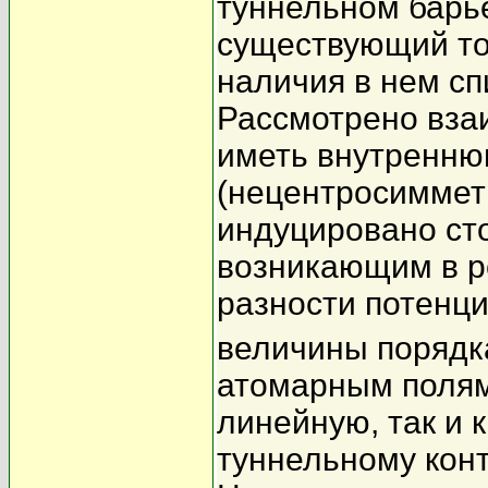
туннельном барье
существующий то
наличия в нем сп
Рассмотрено вза
иметь внутренню
(нецентросиммет
индуцировано ст
возникающим в р
разности потенци
величины порядк
атомарным полям.
линейную, так и 
туннельному кон