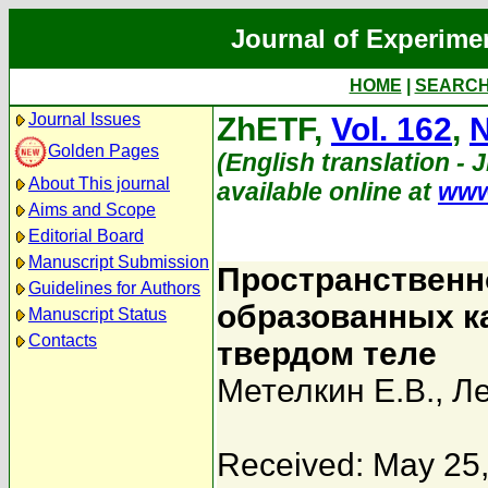
Journal of Experime
HOME
|
SEARC
Journal Issues
ZhETF,
Vol. 162
,
N
Golden Pages
(English translation - 
About This journal
available online at
www
Aims and Scope
Editorial Board
Manuscript Submission
Пространственн
Guidelines for Authors
образованных к
Manuscript Status
Contacts
твердом теле
Метелкин Е.В.
,
Ле
Received: May 25