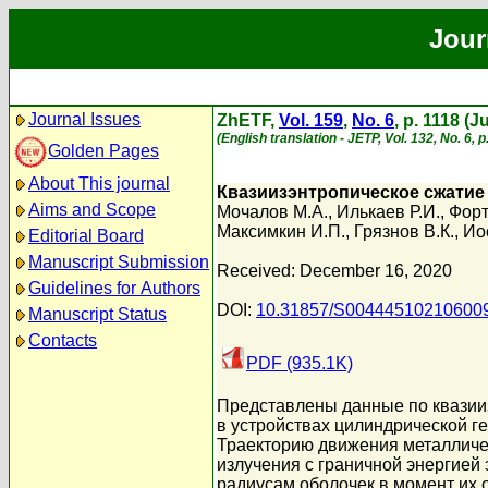
Jour
Journal Issues
ZhETF,
Vol. 159
,
No. 6
, p. 1118 (
(English translation - JETP, Vol. 132, No. 6, 
Golden Pages
About This journal
Квазиизэнтропическое сжатие 
Aims and Scope
Мочалов М.А.
,
Илькаев Р.И.
,
Форт
Максимкин И.П.
,
Грязнов В.К.
,
Ио
Editorial Board
Manuscript Submission
Received: December 16, 2020
Guidelines for Authors
DOI:
10.31857/S00444510210600
Manuscript Status
Contacts
PDF (935.1K)
Представлены данные по квазии
в устройствах цилиндрической ге
Траекторию движения металличе
излучения с граничной энергией
радиусам оболочек в момент их 