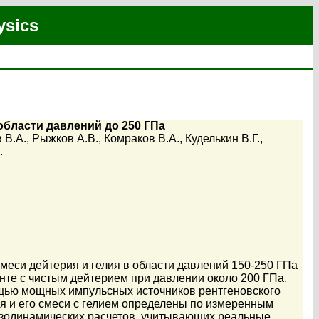
ysics
области давлений до 250 ГПа
 В.А.
,
Рыжков А.В.
,
Комраков В.А.
,
Куделькин В.Г.
,
.
еси дейтерия и гелия в области давлений 150-250 ГПа
енте с чистым дейтерием при давлении около 200 ГПа.
щью мощных импульсных источников рентгеновского
ия и его смеси с гелием определены по измеренным
газодинамических расчетов, учитывающих реальные