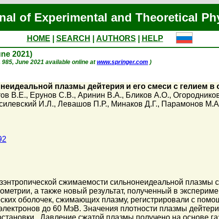
nal of Experimental and Theoretical Ph
HOME
|
SEARCH
|
AUTHORS
|
HELP
June 2021)
p. 985, June 2021 available online at
www.springer.com
)
неидеальной плазмы дейтерия и его смеси с гелием в 
ов В.Е.
,
Ерунов С.В.
,
Аринин В.А.
,
Бликов А.О.
,
Огородников
силевский И.Л.
,
Левашов П.Р.
,
Минаков Д.Г.
,
Парамонов М.А
92
зэнтропической сжимаемости сильнонеидеальной плазмы см
ометрии, а также новый результат, полученный в эксперим
ских оболочек, сжимающих плазму, регистрировали с помо
 электронов до 60 МэВ. Значения плотности плазмы дейтер
остановки . Давление сжатой плазмы получено на основе 