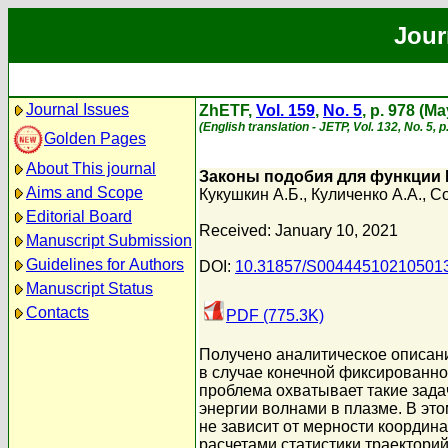
Jour
Journal Issues
ZhETF,
Vol. 159
,
No. 5
, p. 978 (M
(English translation - JETP, Vol. 132, No. 5, 
Golden Pages
About This journal
Законы подобия для функции 
Aims and Scope
Кукушкин А.Б.
,
Куличенко А.А.
,
Со
Editorial Board
Received: January 10, 2021
Manuscript Submission
Guidelines for Authors
DOI:
10.31857/S00444510210501
Manuscript Status
Contacts
PDF (775.3K)
Получено аналитическое описан
в случае конечной фиксированно
проблема охватывает такие задач
энергии волнами в плазме. В эт
не зависит от мерности координ
расчетами статистики траектори