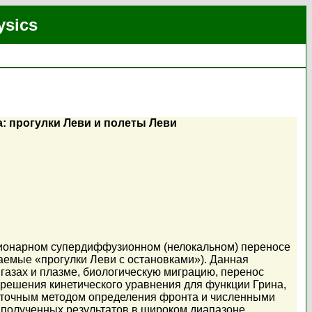
ysics
: прогулки Леви и полеты Леви
ционарном супердиффузионном (нелокальном) переносе
аемые «прогулки Леви с остановками»). Данная
 газах и плазме, биологическую миграцию, перенос
 решения кинетического уравнения для функции Грина,
ее точным методом определения фронта и численными
 полученных результатов в широком диапазоне