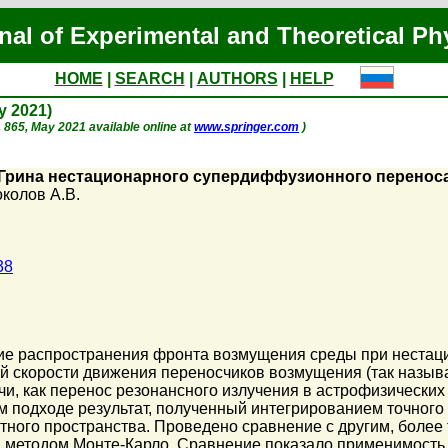
nal of Experimental and Theoretical Ph
HOME
|
SEARCH
|
AUTHORS
|
HELP
ay 2021)
p. 865, May 2021 available online at
www.springer.com
)
Грина нестационарного супердиффузионного переноса
колов А.В.
38
ие распространения фронта возмущения среды при неста
й скорости движения переносчиков возмущения (так назыв
и, как перенос резонансного излучения в астрофизических
ом подходе результат, полученный интегрированием точного
атного пространства. Проведено сравнение с другим, бол
й методом Монте-Карло. Сравнение показало применимость