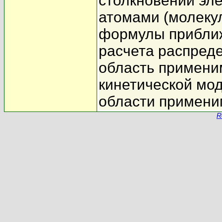
столкновений эл
атомами (молеку
формулы приближ
расчета распреде
область примени
кинетической мод
области примени
R