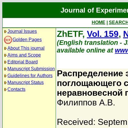
Journal of Experime
HOME
|
SEARC
Journal Issues
ZhETF,
Vol. 159
,
N
Golden Pages
(English translation - 
About This journal
available online at
www
Aims and Scope
Editorial Board
Manuscript Submission
Распределение 
Guidelines for Authors
поглощающего с
Manuscript Status
Contacts
неравновесной 
Филиппов А.В.
Received: Septem