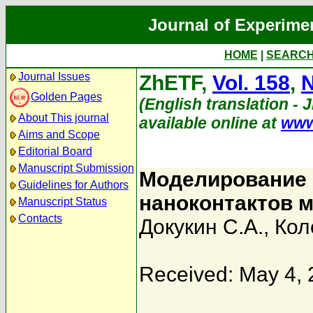
Journal of Experime
HOME
|
SEARC
Journal Issues
ZhETF,
Vol. 158
,
N
Golden Pages
(English translation - 
About This journal
available online at
www
Aims and Scope
Editorial Board
Manuscript Submission
Моделирование 
Guidelines for Authors
наноконтактов 
Manuscript Status
Contacts
Докукин С.А.
,
Кол
Received: May 4,