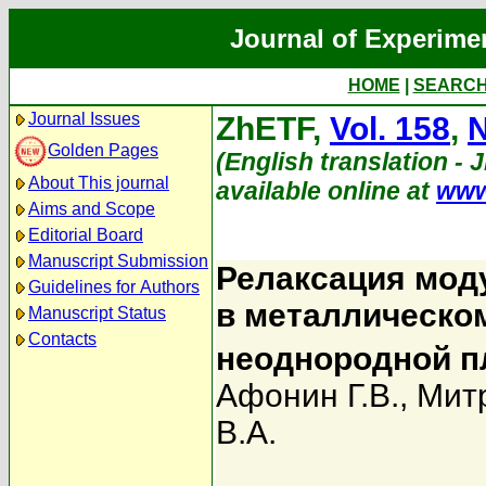
Journal of Experime
HOME
|
SEARC
Journal Issues
ZhETF,
Vol. 158
,
N
Golden Pages
(English translation - 
About This journal
available online at
www
Aims and Scope
Editorial Board
Manuscript Submission
Релаксация мод
Guidelines for Authors
в металлическом
Manuscript Status
Contacts
неоднородной п
Афонин Г.В.
,
Мит
В.А.