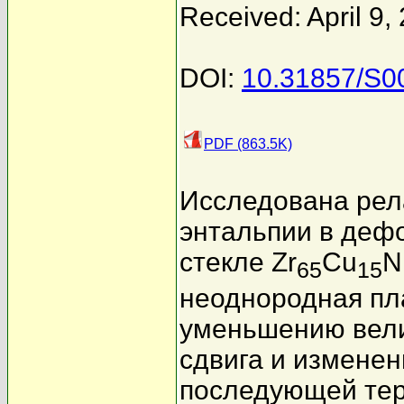
Received: April 9,
DOI:
10.31857/S
PDF (863.5K)
Исследована рела
энтальпии в деф
стекле Zr
Cu
N
65
15
неоднородная пл
уменьшению вели
сдвига и изменен
последующей тер