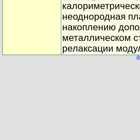
калориметрическ
неоднородная пл
накоплению допо
металлическом ст
релаксации модул
R