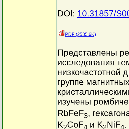
DOI:
10.31857/S
PDF (2535.6K)
Представлены ре
исследования те
низкочастотной 
группе магнитны
кристаллическим
изучены ромбиче
RbFeF
, гексаго
3
K
CoF
и K
NiF
.
2
4
2
4