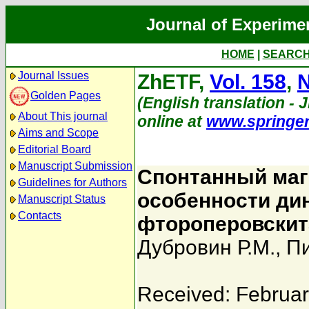
Journal of Experime
HOME
|
SEARC
Journal Issues
ZhETF,
Vol. 158
,
N
Golden Pages
(English translation - J
About This journal
online at
www.springe
Aims and Scope
Editorial Board
Manuscript Submission
Спонтанный маг
Guidelines for Authors
особенности ди
Manuscript Status
Contacts
фтороперовскит
Дубровин Р.М.
,
Пи
Received: Februar