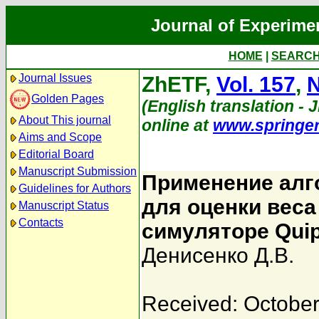
Journal of Experime
HOME
|
SEARC
Journal Issues
ZhETF,
Vol. 157
,
N
Golden Pages
(English translation - 
About This journal
online at
www.springe
Aims and Scope
Editorial Board
Manuscript Submission
Применение алг
Guidelines for Authors
для оценки вес
Manuscript Status
Contacts
симуляторе Qui
Денисенко Д.В.
Received: October