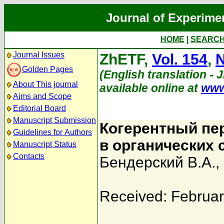
Journal of Experime
HOME
|
SEARC
Journal Issues
ZhETF,
Vol. 154
,
N
Golden Pages
(English translation - 
About This journal
available online at
www
Aims and Scope
Editorial Board
Manuscript Submission
Когерентный пе
Guidelines for Authors
в органических
Manuscript Status
Contacts
Бендерский В.А.
,
Received: Februar