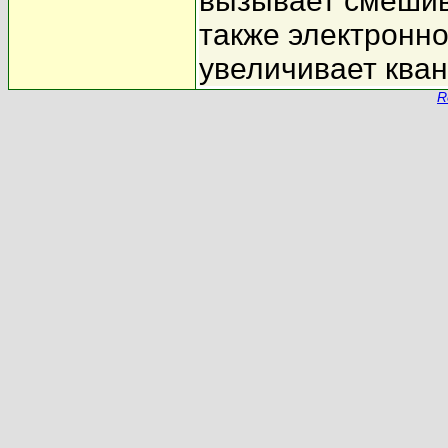
вызывает смешива
также электронно
увеличивает ква
R