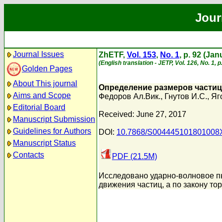
Jour
Journal Issues
ZhETF,
Vol. 153
,
No. 1
, p. 92 (Ja
(English translation - JETP, Vol. 126, No. 1, 
Golden Pages
About This journal
Определение размеров частиц
Aims and Scope
Федоров Ал.Вик.
,
Гнутов И.С.
,
Яг
Editorial Board
Received: June 27, 2017
Manuscript Submission
Guidelines for Authors
DOI:
10.7868/S004445101801008
Manuscript Status
Contacts
PDF (21.5M)
Исследовано ударно-волновое п
движения частиц, а по закону то