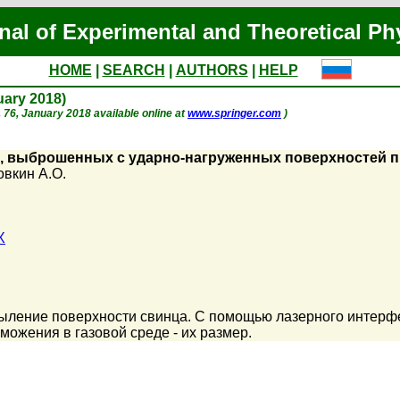
nal of Experimental and Theoretical Ph
HOME
|
SEARCH
|
AUTHORS
|
HELP
nuary 2018)
p. 76, January 2018 available online at
www.springer.com
)
, выброшенных с ударно-нагруженных поверхностей пр
овкин А.О.
X
ыление поверхности свинца. С помощью лазерного интерф
рможения в газовой среде - их размер.