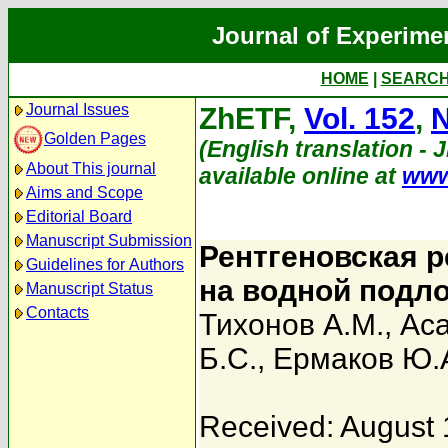
Journal of Experime
HOME
|
SEARC
Journal Issues
ZhETF,
Vol. 152
,
N
Golden Pages
(English translation - 
About This journal
available online at
www
Aims and Scope
Editorial Board
Manuscript Submission
Рентгеновская 
Guidelines for Authors
на водной подл
Manuscript Status
Contacts
Тихонов А.М.
,
Аса
Б.С.
,
Ермаков Ю.
Received: August 