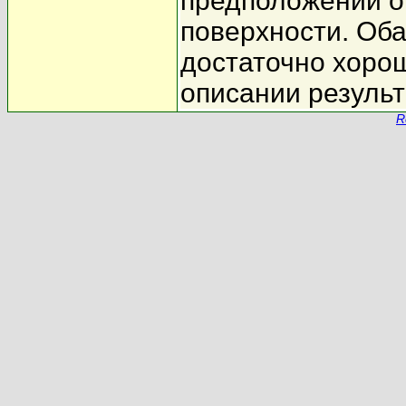
предположений о
поверхности. Об
достаточно хоро
описании результ
R