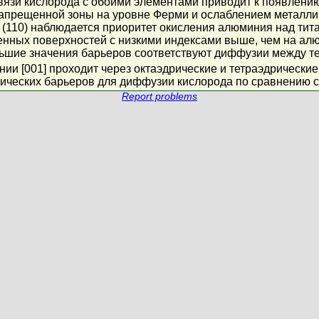
язи кислорода с обоими элементами приводит к появлению 
апрещенной зоны на уровне Ферми и ослаблением металлич
 (110) наблюдается приоритет окисления алюминия над тита
нных поверхностей с низкими индексами выше, чем на алю
ьшие значения барьеров соответствуют диффузии между тет
ии [001] проходит через октаэдрические и тетраэдрическ
ических барьеров для диффузии кислорода по сравнению с 
Report problems