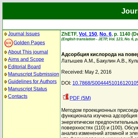
Jour
Journal Issues
ZhETF,
Vol. 150
,
No. 6
, p. 1140 (
(English translation - JETP, Vol. 123, No. 6,
Golden Pages
About This journal
Адсорбция кислорода на повер
Aims and Scope
Латышев А.М.
,
Бакулин А.В.
,
Кул
Editorial Board
Received: May 2, 2016
Manuscript Submission
Guidelines for Authors
DOI:
10.7868/S004445101612010
Manuscript Status
Contacts
PDF (5M)
Методом проекционных присоеди
функционала изучена адсорбция к
энергетически предпочтительным
поверхностях (110) и (100). Об
анализ изменений атомной и эле