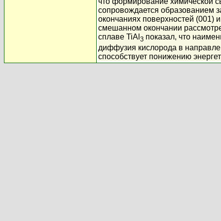
что формирование химической св
сопровождается образованием з
окончаниях поверхностей (001) и
смешанном окончании рассмотре
сплаве TiAl
показал, что наимен
3
диффузия кислорода в направлен
способствует понижению энергет