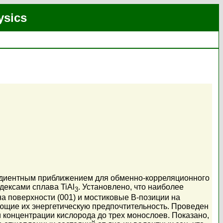
ysics
адиентным приближением для обменно-корреляционного
ндексами сплава TiAl
. Установлено, что наиболее
3
а поверхности (001) и мостиковые В-позиции на
ающие их энергетическую предпочтительность. Проведен
 концентрации кислорода до трех монослоев. Показано,