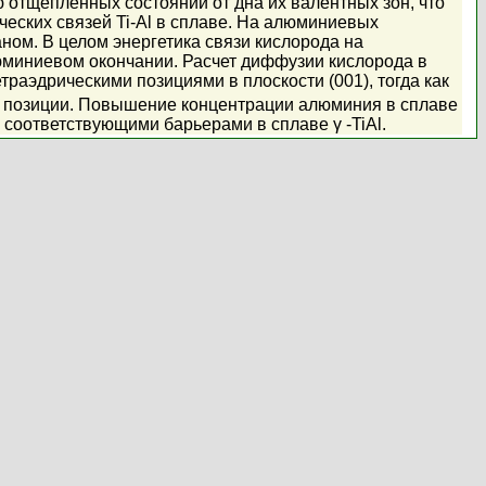
отщепленных состояний от дна их валентных зон, что
еских связей Ti-Al в сплаве. На алюминиевых
ном. В целом энергетика связи кислорода на
миниевом окончании. Расчет диффузии кислорода в
раэдрическими позициями в плоскости (001), тогда как
ие позиции. Повышение концентрации алюминия в сплаве
соответствующими барьерами в сплаве γ -TiAl.