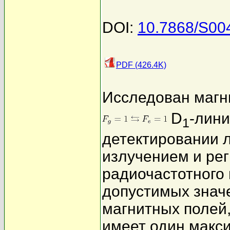
DOI:
10.7868/S0
PDF (426.4K)
Исследован магн
D
-лин
1
детектировании 
излучением и рег
радиочастотного
допустимых знач
магнитных полей,
имеет один макси