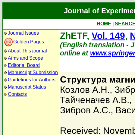
Journal of Experime
HOME
|
SEARC
Journal Issues
ZhETF,
Vol. 149
,
N
Golden Pages
(English translation - 
About This journal
online at
www.springe
Aims and Scope
Editorial Board
Manuscript Submission
Структура магни
Guidelines for Authors
Manuscript Status
Козлов А.Н.
,
Зибр
Contacts
Тайченачев А.В.
,
Зибров А.С.
,
Васи
Received: Novemb