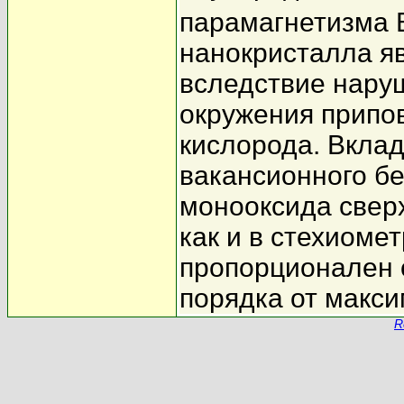
парамагнетизма 
нанокристалла я
вследствие нару
окружения припо
кислорода. Вклад
вакансионного б
монооксида сверх
как и в стехиоме
пропорционален 
порядка от макс
R