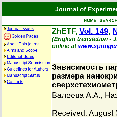
Journal of Experime
HOME
|
SEARC
Journal Issues
ZhETF,
Vol. 149
,
N
Golden Pages
(English translation - J
About This journal
online at
www.springe
Aims and Scope
Editorial Board
Manuscript Submission
Зависимость па
Guidelines for Authors
размера нанокр
Manuscript Status
Contacts
сверхстехиомет
Валеева А.А.
,
Наз
Received: August 