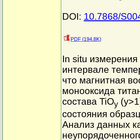
DOI:
10.7868/S00
PDF (194.8K)
In situ измерени
интервале темпер
что магнитная в
монооксида тита
состава TiO
(y>1
y
состояния образц
Анализ данных ка
неупорядоченног