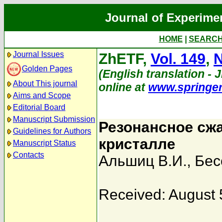
Journal of Experime
HOME
|
SEARC
Journal Issues
ZhETF,
Vol. 149
,
N
Golden Pages
(English translation - J
About This journal
online at
www.springe
Aims and Scope
Editorial Board
Manuscript Submission
Резонансное сжа
Guidelines for Authors
кристалле
Manuscript Status
Contacts
Альшиц В.И.
,
Бес
Received: August 