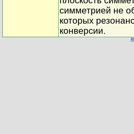
плоскость симмет
симметрией не об
которых резонанс
конверсии.
R