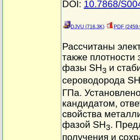
DOI:
10.7868/S0
DJVU (716.3K)
PDF (2459.
Рассчитаны элек
также плотности
фазы SH
и стаб
3
сероводорода S
ГПа. Установлено
кандидатом, отв
свойства металл
фазой SH
. Пре
3
получения и сох