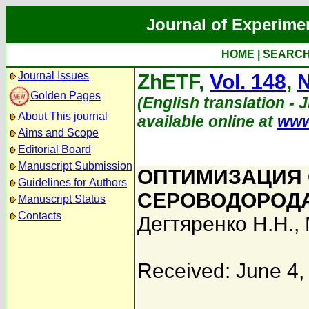
Journal of Experime
HOME
|
SEARC
Journal Issues
ZhETF,
Vol. 148
,
N
Golden Pages
(English translation - 
About This journal
available online at
www
Aims and Scope
Editorial Board
Manuscript Submission
ОПТИМИЗАЦИЯ
Guidelines for Authors
СЕРОВОДОРОД
Manuscript Status
Contacts
Дегтяренко Н.Н.
,
Received: June 4,