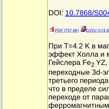
DOI:
10.7868/S00
PDF (757.4K)
DJVU (174.3
При T=4.2 K в ма
эффект Холла и 
Гейслера Fe
YZ, 
2
переходные 3d-эле
третьего период
что в пределе си
переходе от парам
ферромагнитным с