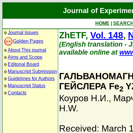
Journal of Experime
HOME
|
SEARC
Journal Issues
ZhETF,
Vol. 148
,
N
Golden Pages
(English translation - 
About This journal
available online at
www
Aims and Scope
Editorial Board
Manuscript Submission
ГАЛЬВАНОМАГН
Guidelines for Authors
ГЕЙСЛЕРА Fe
YZ
Manuscript Status
2
Contacts
Коуров Н.И.
,
Марч
H.W.
Received: March 