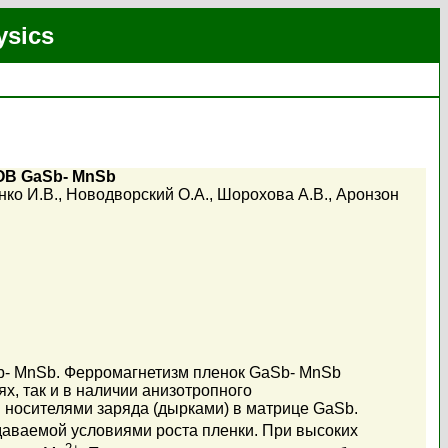
ysics
 GaSb- MnSb
ко И.В.
,
Новодворский О.А.
,
Шорохова А.В.
,
Аронзон
b- MnSb. Ферромагнетизм пленок GaSb- MnSb
х, так и в наличии анизотропного
 носителями заряда (дырками) в матрице GaSb.
адаваемой условиями роста пленки. При высоких
2+