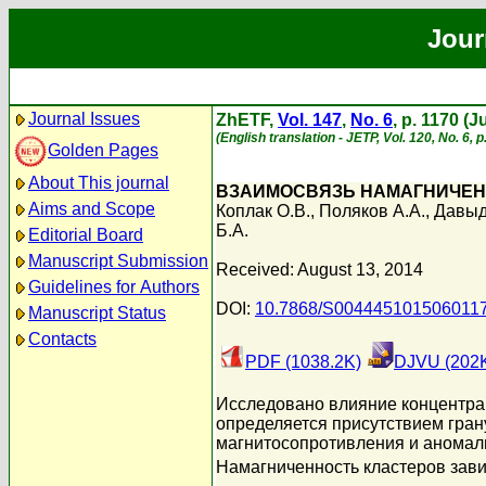
Jour
Journal Issues
ZhETF,
Vol. 147
,
No. 6
, p. 1170 (
(English translation - JETP, Vol. 120, No. 6, 
Golden Pages
About This journal
ВЗАИМОСВЯЗЬ НАМАГНИЧЕНН
Aims and Scope
Коплак О.В.
,
Поляков А.А.
,
Давыд
Б.А.
Editorial Board
Manuscript Submission
Received: August 13, 2014
Guidelines for Authors
DOI:
10.7868/S004445101506011
Manuscript Status
Contacts
PDF (1038.2K)
DJVU (202
Исследовано влияние концентра
определяется присутствием гран
магнитосопротивления и аномал
Намагниченность кластеров зави