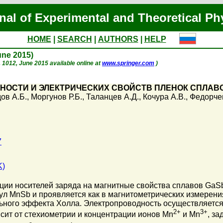
nal of Experimental and Theoretical Ph
HOME
|
SEARCH
|
AUTHORS
|
HELP
June 2015)
p. 1012, June 2015 available online at
www.springer.com
)
ОСТИ И ЭЛЕКТРИЧЕСКИХ СВОЙСТВ ПЛЕНОК СПЛАВОВ
ов А.Б.
,
Моргунов Р.Б.
,
Таланцев А.Д.
,
Кочура А.В.
,
Федорчен
7
K)
ции носителей заряда на магнитные свойства сплавов GaS
ул MnSb и проявляется как в магнитометрических измерения
ьного эффекта Холла. Электропроводность осуществляется
2+
3+
сит от стехиометрии и концентрации ионов Mn
и Mn
, з