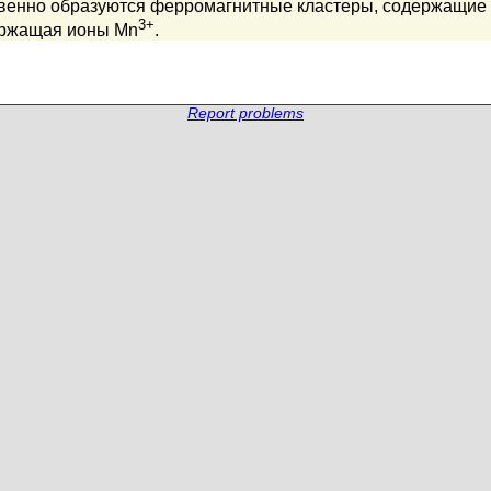
венно образуются ферромагнитные кластеры, содержащие
3+
ержащая ионы Mn
.
Report problems