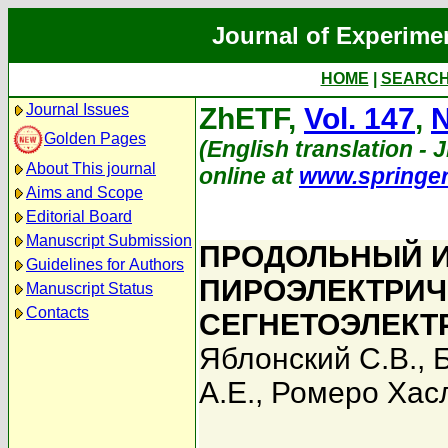
Journal of Experime
HOME
|
SEARC
Journal Issues
ZhETF,
Vol. 147
,
N
Golden Pages
(English translation - J
About This journal
online at
www.springe
Aims and Scope
Editorial Board
Manuscript Submission
ПРОДОЛЬНЫЙ 
Guidelines for Authors
ПИРОЭЛЕКТРИЧ
Manuscript Status
Contacts
СЕГНЕТОЭЛЕКТ
Яблонский С.В.
,
А.Е.
,
Ромеро Хасл