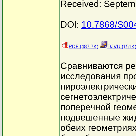
Received: Septem
DOI:
10.7868/S0
PDF (487.7K)
DJVU (151K
Сравниваются ре
исследования пр
пироэлектрическ
сегнетоэлектриче
поперечной геом
подвешенные жид
обеих геометрия