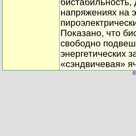
бистабильность,
напряжениях на 
пироэлектрически
Показано, что би
свободно подвеш
энергетических з
«сэндвичевая» я
R