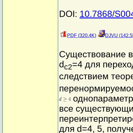
DOI:
10.7868/S0
PDF (320.4K)
DJVU (142.5
Существование в
d
=4 для перехо
c2
следствием теор
перенормируемос
однопараметри
все существующи
переинтерпретиро
для d=4, 5, полу