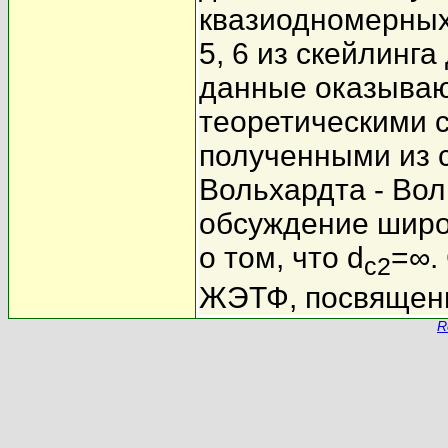
квазиодномерных 
5, 6 из скейлинга
данные оказываю
теоретическими 
полученными из 
Вольхардта - Вол
обсуждение широ
о том, что d
=∞.
c2
ЖЭТФ, посвященн
R