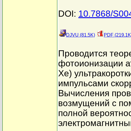
DOI:
10.7868/S00
DJVU (81.5K)
PDF (219.1K
Проводится теор
фотоионизации ат
Xe) ультракорот
импульсами скор
Вычисления пров
возмущений с п
полной вероятно
электромагнитны