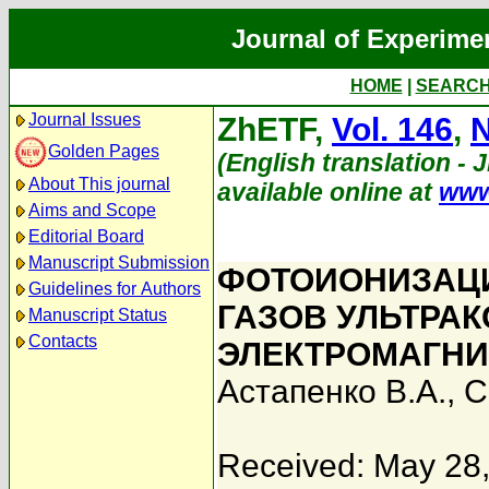
Journal of Experime
HOME
|
SEARC
Journal Issues
ZhETF,
Vol. 146
,
N
Golden Pages
(English translation - 
About This journal
available online at
www
Aims and Scope
Editorial Board
Manuscript Submission
ФОТОИОНИЗАЦ
Guidelines for Authors
ГАЗОВ УЛЬТРА
Manuscript Status
Contacts
ЭЛЕКТРОМАГН
Астапенко В.А.
,
С
Received: May 28