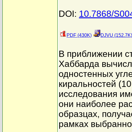
DOI:
10.7868/S0
PDF (430K)
DJVU (152.7K
В приближении с
Хаббарда вычисл
одностенных угл
киральностей (10,
исследования име
они наиболее ра
образцах, получа
рамках выбранно