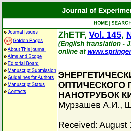
Journal of Experime
HOME
|
SEARC
Journal Issues
ZhETF,
Vol. 145
,
N
Golden Pages
(English translation - J
About This journal
online at
www.springe
Aims and Scope
Editorial Board
Manuscript Submission
ЭНЕРГЕТИЧЕСК
Guidelines for Authors
ОПТИЧЕСКОГО 
Manuscript Status
Contacts
НАНОТРУБОК КИРА
Мурзашев А.И.
,
Ш
Received: August 