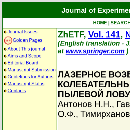
Journal of Experime
HOME
|
SEARC
Journal Issues
ZhETF,
Vol. 141
,
N
Golden Pages
(English translation - 
About This journal
at
www.springer.com
)
Aims and Scope
Editorial Board
Manuscript Submission
ЛАЗЕРНОЕ ВОЗ
Guidelines for Authors
КОЛЕБАТЕЛЬНЫ
Manuscript Status
Contacts
ПЫЛЕВОЙ ЛОВ
Антонов Н.Н.
,
Гав
О.Ф.
,
Тимирханов 