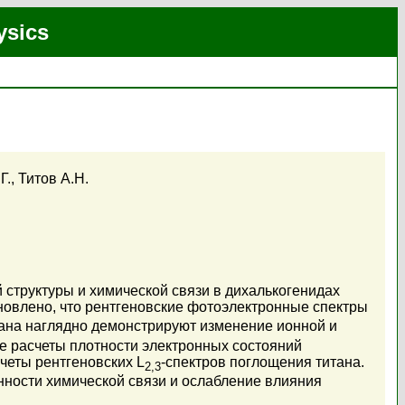
ysics
Г.
,
Титов А.Н.
структуры и химической связи в дихалькогенидах
ановлено, что рентгеновские фотоэлектронные спектры
ана наглядно демонстрируют изменение ионной и
е расчеты плотности электронных состояний
четы рентгеновских L
-спектров поглощения титана.
2,3
нности химической связи и ослабление влияния