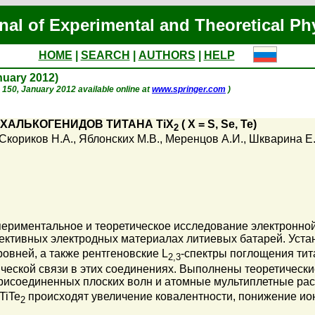
nal of Experimental and Theoretical Ph
HOME
|
SEARCH
|
AUTHORS
|
HELP
anuary 2012)
p. 150, January 2012 available online at
www.springer.com
)
ХАЛЬКОГЕНИДОВ ТИТАНА TiX
( X = S, Se, Te)
2
Скориков Н.А.
,
Яблонских М.В.
,
Меренцов А.И.
,
Шкварина Е.
ериментальное и теоретическое исследование электронной 
рспективных электродных материалах литиевых батарей. Уст
овней, а также рентгеновские L
-спектры поглощения тит
2,3
еской связи в этих соединениях. Выполнены теоретически
исоединенных плоских волн и атомные мультиплетные рас
 TiTe
происходят увеличение ковалентности, понижение ио
2