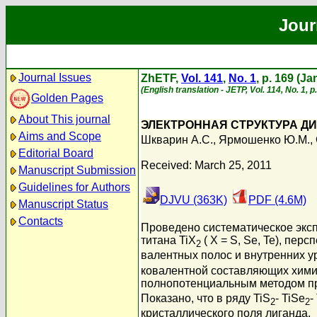
Jour
Journal Issues
ZhETF,
Vol. 141
,
No. 1
, p. 169 (J
(English translation - JETP, Vol. 114, No. 1, 
Golden Pages
About This journal
ЭЛЕКТРОННАЯ СТРУКТУРА ДИ
Aims and Scope
Шкварин А.С.
,
Ярмошенко Ю.М.
,
Editorial Board
Received: March 25, 2011
Manuscript Submission
Guidelines for Authors
DJVU (363K)
PDF (4.6M)
Manuscript Status
Contacts
Проведено систематическое эксп
титана TiX
( X = S, Se, Te), пе
2
валентных полос и внутренних ур
ковалентной составляющих химич
полнопотенциальным методом пр
Показано, что в ряду TiS
- TiSe
-
2
2
кристаллического поля лиганда.