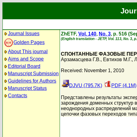
Jour
Journal Issues
ZhETF,
Vol. 140
,
No. 3
, p. 516 (S
(English translation - JETP, Vol. 113, No. 3,
Golden Pages
About This journal
СПОНТАННЫЕ ФАЗОВЫЕ ПЕР
Aims and Scope
Арзамасцева Г.В.
,
Евтихов М.Г.
,
Л
Editorial Board
Received: November 1, 2010
Manuscript Submission
Guidelines for Authors
DJVU (795.7K)
PDF (4.1M)
Manuscript Status
Contacts
Представлены результаты экспе
зарождения доменных структур 
неоднородных распределений ма
цепочки фазовых переходов типа