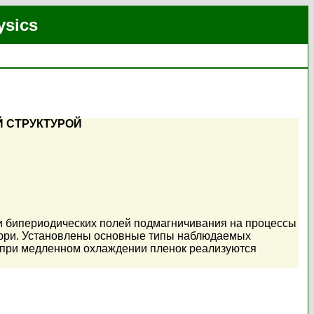
ysics
 СТРУКТУРОЙ
и бипериодических полей подмагничивания на процессы
 Кюри. Установлены основные типы наблюдаемых
х при медленном охлаждении пленок реализуются