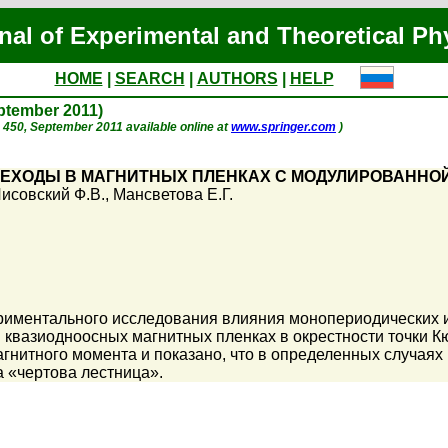
nal of Experimental and Theoretical Ph
HOME
|
SEARCH
|
AUTHORS
|
HELP
eptember 2011)
 p. 450, September 2011 available online at
www.springer.com
)
ЕХОДЫ В МАГНИТНЫХ ПЛЕНКАХ С МОДУЛИРОВАННОЙ
исовский Ф.В.
,
Мансветова Е.Г.
риментального исследования влияния монопериодических 
в квазиодноосных магнитных пленках в окрестности точки
гнитного момента и показано, что в определенных случая
 «чертова лестница».