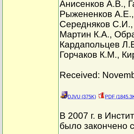
Анисенков А.В.
,
Г
Рыжененков А.Е.
Середняков С.И.
Мартин К.А.
,
Обра
Кардапольцев Л.
Горчаков К.М.
,
Ки
Received: Novemb
DJVU (375K)
PDF (1845.3
В 2007 г. в Инст
было закончено с