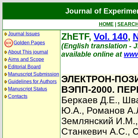
Journal of Experime
HOME
|
SEARC
Journal Issues
ZhETF,
Vol. 140
,
N
Golden Pages
(English translation - 
About This journal
available online at
www
Aims and Scope
Editorial Board
Manuscript Submission
ЭЛЕКТРОН-ПОЗ
Guidelines for Authors
ВЭПП-2000. П
Manuscript Status
Contacts
Беркаев Д.Е.
,
Шва
Ю.А.
,
Романов А.
Землянский И.М.
Станкевич А.С.
,
С