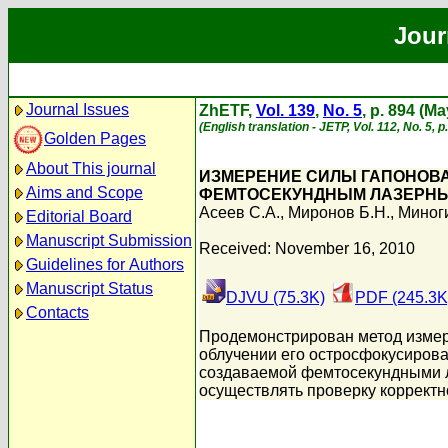
Jour
Journal Issues
ZhETF,
Vol. 139
,
No. 5
, p. 894 (M
(English translation - JETP, Vol. 112, No. 5, 
Golden Pages
About This journal
ИЗМЕРЕНИЕ СИЛЫ ГАПОНОВА
Aims and Scope
ФЕМТОСЕКУНДНЫМ ЛАЗЕРНЫ
Асеев С.А.
,
Миронов Б.Н.
,
Миноги
Editorial Board
Manuscript Submission
Received: November 16, 2010
Guidelines for Authors
Manuscript Status
DJVU (75.3K)
PDF (245.3K
Contacts
Продемонстрирован метод измере
облучении его остросфокусиров
создаваемой фемтосекундными л
осуществлять проверку корректн