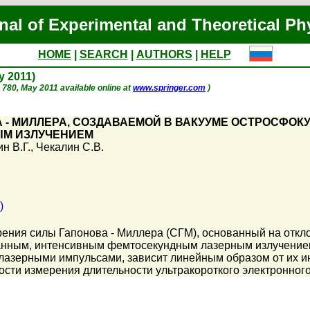
nal of Experimental and Theoretical Ph
HOME
|
SEARCH
|
AUTHORS
|
HELP
ay 2011)
p. 780, May 2011 available online at
www.springer.com
)
 - МИЛЛЕРА, СОЗДАВАЕМОЙ В ВАКУУМЕ ОСТРОСФ
М ИЗЛУЧЕНИЕМ
н В.Г.
,
Чекалин С.В.
)
ния силы Гапонова - Миллера (СГМ), основанный на откло
анным, интенсивным фемтосекундным лазерным излучением.
азерными импульсами, зависит линейным образом от их и
ости измерения длительности ультракороткого электронного