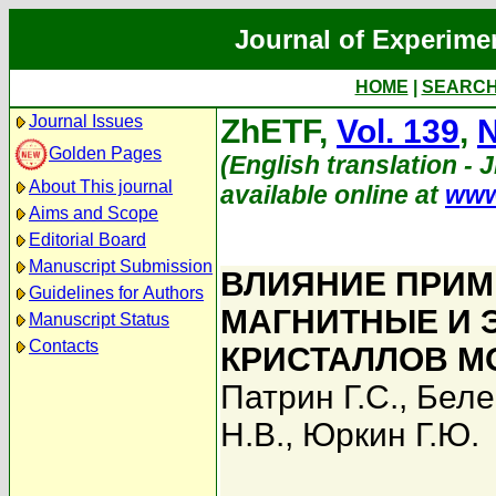
Journal of Experime
HOME
|
SEARC
Journal Issues
ZhETF,
Vol. 139
,
N
Golden Pages
(English translation - J
About This journal
available online at
www
Aims and Scope
Editorial Board
Manuscript Submission
ВЛИЯНИЕ ПРИМ
Guidelines for Authors
МАГНИТНЫЕ И 
Manuscript Status
Contacts
КРИСТАЛЛОВ М
Патрин Г.С.
,
Беле
Н.В.
,
Юркин Г.Ю.