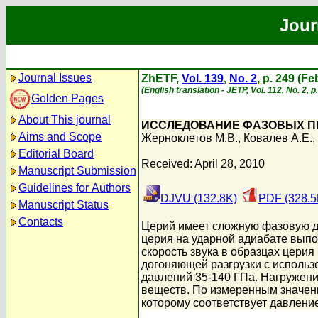
Jour
Journal Issues
ZhETF,
Vol. 139
,
No. 2
, p. 249 (F
(English translation - JETP, Vol. 112, No. 2, 
Golden Pages
About This journal
ИССЛЕДОВАНИЕ ФАЗОВЫХ П
Aims and Scope
Жерноклетов М.В.
,
Ковалев А.Е.
,
Editorial Board
Received: April 28, 2010
Manuscript Submission
Guidelines for Authors
DJVU (132.8K)
PDF (328.5
Manuscript Status
Contacts
Церий имеет сложную фазовую д
церия на ударной адиабате выпо
скорость звука в образцах цери
догоняющей разгрузки с использ
давлений 35-140 ГПа. Нагружен
веществ. По измеренным значени
которому соответствует давление