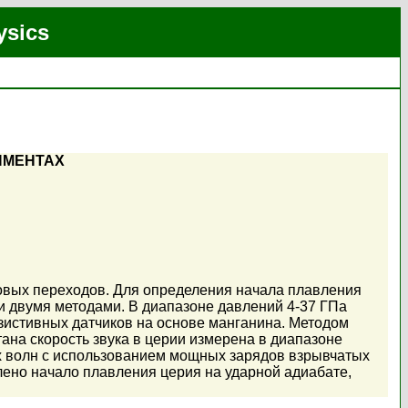
ysics
ИМЕНТАХ
овых переходов. Для определения начала плавления
и двумя методами. В диапазоне давлений 4-37 ГПа
езистивных датчиков на основе манганина. Методом
ана скорость звука в церии измерена в диапазоне
х волн с использованием мощных зарядов взрывчатых
ено начало плавления церия на ударной адиабате,