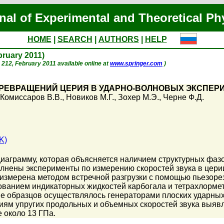
nal of Experimental and Theoretical Ph
HOME
|
SEARCH
|
AUTHORS
|
HELP
ebruary 2011)
p. 212, February 2011 available online at
www.springer.com
)
РЕВРАЩЕНИЙ ЦЕРИЯ В УДАРНО-ВОЛНОВЫХ ЭКСПЕР
Комиссаров В.В.
,
Новиков М.Г.
,
Зохер М.Э.
,
Черне Ф.Д.
K)
иаграмму, которая объясняется наличием структурных фаз
лнены эксперименты по измерению скоростей звука в цери
я измерена методом встречной разгрузки с помощью пьезор
ованием индикаторных жидкостей карбогала и тетрахлормет
ие образцов осуществлялось генераторами плоских ударны
ям упругих продольных и объемных скоростей звука выявл
 около 13 ГПа.