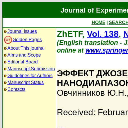
Journal of Experime
HOME
|
SEARC
Journal Issues
ZhETF,
Vol. 138
,
N
Golden Pages
(English translation - J
About This journal
online at
www.springe
Aims and Scope
Editorial Board
Manuscript Submission
ЭФФЕКТ ДЖОЗЕ
Guidelines for Authors
НАНОДИАПАЗОН
Manuscript Status
Contacts
Овчинников Ю.Н.
Received: Februar