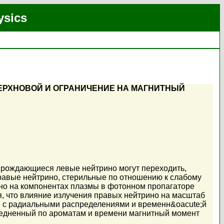
ysics
ЕРХНОВОЙ И ОГРАНИЧЕНИЕ НА МАГНИТНЫЙ
а рождающиеся левые нейтрино могут переходить,
равые нейтрино, стерильные по отношению к слабому
но на компонентах плазмы в фотонном пропагаторе
я, что влияние излучения правых нейтрино на масштаб
й с радиальными распределениями и временн&оacute;й
редненный по ароматам и времени магнитный момент