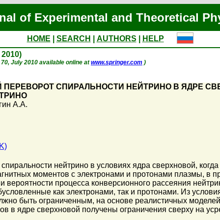
nal of Experimental and Theoretical Ph
HOME
|
SEARCH
|
AUTHORS
|
HELP
y 2010)
. 70, July 2010 available online at
www.springer.com
)
ПЕРЕВОРОТ СПИРАЛЬНОСТИ НЕЙТРИНО В ЯДРЕ СВ
ЙТРИНО
гин А.А.
K)
спиральности нейтрино в условиях ядра сверхновой, когд
гнитных моментов с электронами и протонами плазмы, в п
и вероятности процесса конверсионного рассеяния нейтри
условленные как электронами, так и протонами. Из услови
лжно быть ограниченным, на основе реалистичных моделе
ов в ядре сверхновой получены ограничения сверху на ус