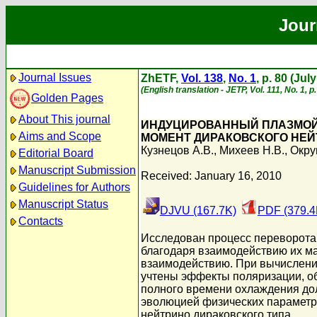
Jour
Journal Issues
ZhETF,
Vol. 138
,
No. 1
, p. 80 (Jul
(English translation - JETP, Vol. 111, No. 1, p
Golden Pages
About This journal
ИНДУЦИРОВАННЫЙ ПЛАЗМОЙ 
Aims and Scope
МОМЕНТ ДИРАКОВСКОГО НЕ
Кузнецов А.В.
,
Михеев Н.В.
,
Окру
Editorial Board
Manuscript Submission
Received: January 16, 2010
Guidelines for Authors
Manuscript Status
DJVU (167.7K)
PDF (379.4
Contacts
Исследован процесс переворота 
благодаря взаимодействию их ма
взаимодействию. При вычислени
учтены эффекты поляризации, об
полного времени охлаждения до
эволюцией физических параметр
нейтрино дираковского типа.