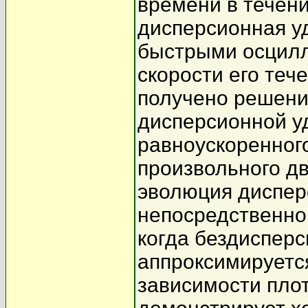
времени в течени
дисперсионная у
быстрыми осцилл
скорости его теч
получено решени
дисперсионной у
равноускоренног
произвольного д
эволюция диспер
непосредственно
когда бездиспер
аппроксимируетс
зависимости пло