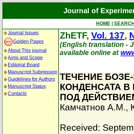
Journal of Experime
HOME
|
SEARC
Journal Issues
ZhETF,
Vol. 137
,
N
Golden Pages
(English translation - 
About This journal
available online at
www
Aims and Scope
Editorial Board
Manuscript Submission
ТЕЧЕНИЕ БОЗЕ
Guidelines for Authors
КОНДЕНСАТА В
Manuscript Status
Contacts
ПОД ДЕЙСТВИЕ
Камчатнов А.М.
,
Received: Septem