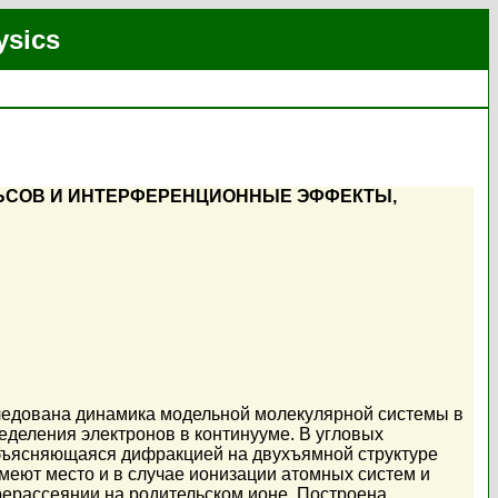
ysics
ЛЬСОВ И ИНТЕРФЕРЕНЦИОННЫЕ ЭФФЕКТЫ,
ледована динамика модельной молекулярной системы в
деления электронов в континууме. В угловых
объясняющаяся дифракцией на двухъямной структуре
еют место и в случае ионизации атомных систем и
рерассеянии на родительском ионе. Построена