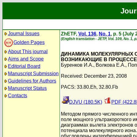
Jour
Journal Issues
ZhETF,
Vol. 136
,
No. 1
, p. 5 (July
(English translation - JETP, Vol. 109, No. 1, p
Golden Pages
About This journal
ДИНАМИКА МОЛЕКУЛЯРНЫХ С
Aims and Scope
ВОЗНИКАЮЩИЕ В ПРОЦЕССЕ
Буренков И.А.
,
Волкова Е.А.
,
Поп
Editorial Board
Manuscript Submission
Received: December 23, 2008
Guidelines for Authors
PACS: 33.80.Eh, 32.80.Fb
Manuscript Status
Contacts
DJVU (180.5K)
PDF (422.8
Методом прямого численного ин
поле мощного ультракороткого 
диаграммах вылета электронов 
потенциала молекулярного иона.
обусловлены интерференцией раз