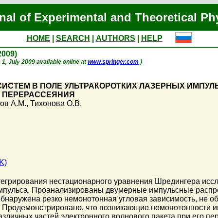
nal of Experimental and Theoretical Ph
HOME
|
SEARCH
|
AUTHORS
|
HELP
 2009)
. 1, July 2009 available online at
www.springer.com
)
ИСТЕМ В ПОЛЕ УЛЬТРАКОРОТКИХ ЛАЗЕРНЫХ ИМПУ
 ПЕРЕРАССЕЯНИЯ
ов А.М.
,
Тихонова О.В.
K)
тегрирования нестационарного уравнения Шредингера исс
импульса. Проанализированы двумерные импульсные распре
обнаружена резко немонотонная угловая зависимость, не 
 Продемонстрировано, что возникающие немонотонности им
личных частей электронного волнового пакета при его пе