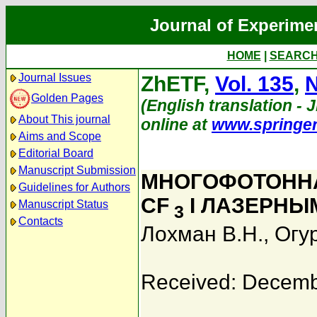
Journal of Experime
HOME
|
SEARC
Journal Issues
ZhETF,
Vol. 135
,
N
Golden Pages
(English translation - 
About This journal
online at
www.springe
Aims and Scope
Editorial Board
Manuscript Submission
МНОГОФОТОНН
Guidelines for Authors
CF
I ЛАЗЕРНЫ
Manuscript Status
3
Contacts
Лохман В.Н.
,
Огур
Received: Decemb