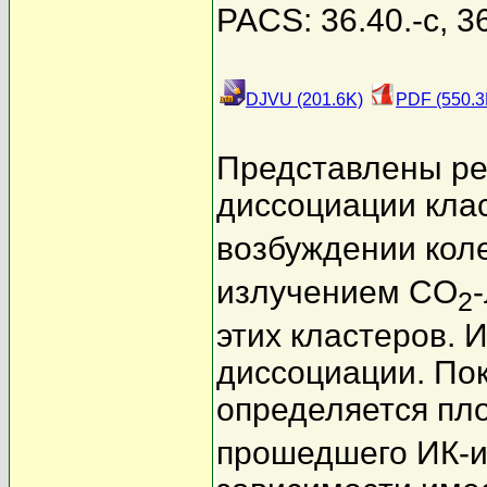
PACS: 36.40.-c, 3
DJVU (201.6K)
PDF (550.3
Представлены ре
диссоциации клас
возбуждении кол
излучением CO
2
этих кластеров.
диссоциации. Пок
определяется пло
прошедшего ИК-из