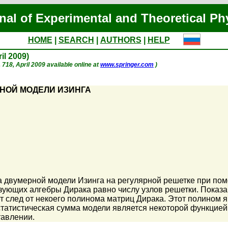
nal of Experimental and Theoretical Ph
HOME
|
SEARCH
|
AUTHORS
|
HELP
ril 2009)
p. 718, April 2009 available online at
www.springer.com
)
НОЙ МОДЕЛИ ИЗИНГА
а двумерной модели Изинга на регулярной решетке при п
зующих алгебры Дирака равно числу узлов решетки. Показа
ет след от некоего полинома матриц Дирака. Этот полином
статистическая сумма модели является некоторой функцией
тавлении.