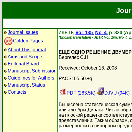
Jour
Journal Issues
ZhETF,
Vol. 135
,
No. 4
, p. 820 (Ap
(English translation - JETP, Vol. 108, No. 4, 
Golden Pages
About This journal
ЕЩЕ ОДНО РЕШЕНИЕ ДВУМЕР
Aims and Scope
Вергелес С.Н.
Editorial Board
Received: October 16, 2008
Manuscript Submission
Guidelines for Authors
PACS: 05.50.+q
Manuscript Status
Contacts
PDF (283.5K)
DJVU (94K)
Вычислена статистическая сумм
или алгебры Дирака. Число обра
на плоской решетке соответству
представлении. Таким образом, 
размерности в спинорном предс