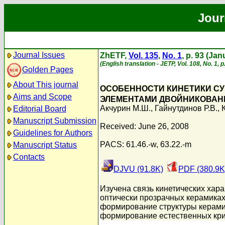
Jour
Journal Issues
ZhETF,
Vol. 135
,
No. 1
, p. 93 (Ja
(English translation - JETP, Vol. 108, No. 1, 
Golden Pages
About This journal
ОСОБЕННОСТИ КИНЕТИКИ СУ
Aims and Scope
ЭЛЕМЕНТАМИ ДВОЙНИКОВАНИ
Акчурин М.Ш.
,
Гайнутдинов Р.В.
,
Editorial Board
Manuscript Submission
Received: June 26, 2008
Guidelines for Authors
PACS: 61.46.-w, 63.22.-m
Manuscript Status
Contacts
DJVU (91.8K)
PDF (380.9K
Изучена связь кинетических хар
оптически прозрачных керамика
формирование структуры керамик
формирование естественных кри