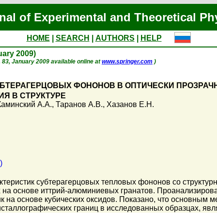
nal of Experimental and Theoretical Ph
HOME
|
SEARCH
|
AUTHORS
|
HELP
nuary 2009)
p. 83, January 2009 available online at
www.springer.com
)
БТЕРАГЕРЦОВЫХ ФОНОНОВ В ОПТИЧЕСКИ ПРОЗРАЧН
Я В СТРУКТУРЕ
Каминский А.А.
,
Таранов А.В.
,
Хазанов Е.Н.
)
актеристик субтерагерцовых тепловых фононов со структу
х на основе иттрий-алюминиевых гранатов. Проанализиров
 на основе кубических оксидов. Показано, что основным 
сталлографических границ в исследованных образцах, явл