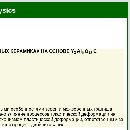
ysics
ЫХ КЕРАМИКАХ НА ОСНОВЕ Y
Al
O
С
3
5
12
рными особенностями зерен и межзеренных границ в
ано влияние процессов пластической деформации на
механизмом пластической деформации, ответственным за
яется процесс двойникования.