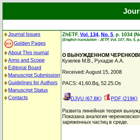
Jour
Journal Issues
ZhETF,
Vol. 134
,
No. 5
, p. 1034 (
(English translation - JETP, Vol. 107, No. 5,
Golden Pages
About This journal
О ВЫНУЖДЕННОМ ЧЕРЕНКОВС
Aims and Scope
Кузелев М.В.
,
Рухадзе А.А.
Editorial Board
Received: August 15, 2008
Manuscript Submission
Guidelines for Authors
PACS: 41.60.Bq, 52.25.Os
Manuscript Status
Contacts
DJVU (67.8K)
PDF (219K)
Развита линейная теория вынужд
Показана аналогия черенковског
заряженных частиц в среде.