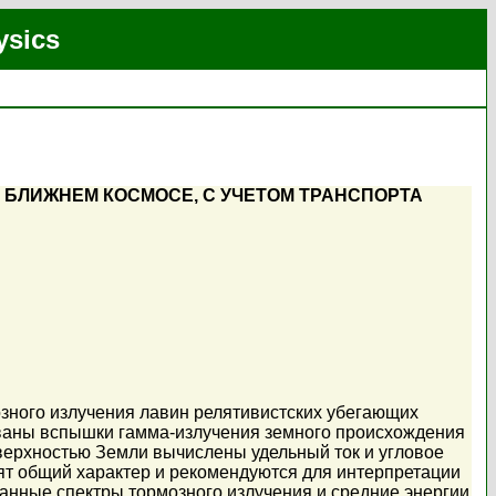
ysics
БЛИЖНЕМ КОСМОСЕ, С УЧЕТОМ ТРАНСПОРТА
зного излучения лавин релятивистских убегающих
рованы вспышки гамма-излучения земного происхождения
 поверхностью Земли вычислены удельный ток и угловое
ят общий характер и рекомендуются для интерпретации
танные спектры тормозного излучения и средние энергии