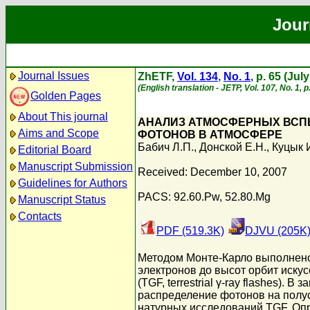
Jour
Journal Issues
ZhETF,
Vol. 134
,
No. 1
, p. 65 (Jul
(English translation - JETP, Vol. 107, No. 1, 
Golden Pages
About This journal
АНАЛИЗ АТМОСФЕРНЫХ ВСПЫ
Aims and Scope
ФОТОНОВ В АТМОСФЕРЕ
Бабич Л.П.
,
Донской Е.Н.
,
Куцык 
Editorial Board
Manuscript Submission
Received: December 10, 2007
Guidelines for Authors
PACS: 92.60.Pw, 52.80.Mg
Manuscript Status
Contacts
PDF (519.3K)
DJVU (205K
Методом Монте-Карло выполнено
электронов до высот орбит иску
(TGF, terrestrial γ-ray flashes)
распределение фотонов на полус
натурных исследований TGF. Опр