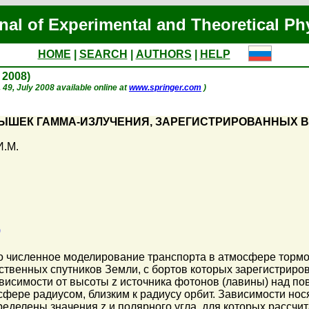
nal of Experimental and Theoretical Ph
HOME
|
SEARCH
|
AUTHORS
|
HELP
y 2008)
p. 49, July 2008 available online at
www.springer.com
)
ШЕК ГАММА-ИЗЛУЧЕНИЯ, ЗАРЕГИСТРИРОВАННЫХ В 
И.М.
)
 численное моделирование транспорта в атмосфере тормо
сственных спутников Земли, с бортов которых зарегистри
. В зависимости от высоты z источника фотонов (лавины) над
фере радиусом, близким к радиусу орбит. Зависимости нос
еделены значения z и полярного угла, для которых рассчи