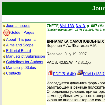
Jour
Journal Issues
ZhETF,
Vol. 133
,
No. 3
, p. 687 (M
(English translation - JETP, Vol. 106, No. 3,
Golden Pages
About This journal
ДИНАМИКА САМОПОДОБНЫХ 
Aims and Scope
Воронин А.А.
,
Желтиков А.М.
Editorial Board
Received: July 19, 2007
Manuscript Submission
Guidelines for Authors
PACS: 42.65.Wi, 42.81.Qb
Manuscript Status
Contacts
PDF (516.4K)
DJVU (138.7
Исследуется динамика формиров
работающем в режиме положител
Определены условия, при котор
самоподобных импульсов с энерг
чирпа во внерезонаторном комп