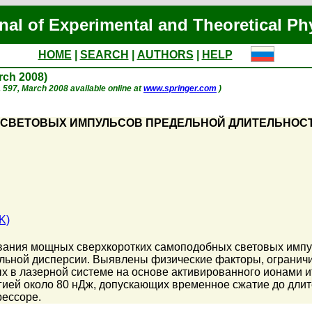
nal of Experimental and Theoretical Ph
HOME
|
SEARCH
|
AUTHORS
|
HELP
arch 2008)
 p. 597, March 2008 available online at
www.springer.com
)
СВЕТОВЫХ ИМПУЛЬСОВ ПРЕДЕЛЬНОЙ ДЛИТЕЛЬНОСТИ
K)
ания мощных сверхкоротких самоподобных световых импул
ьной дисперсии. Выявлены физические факторы, ограничи
ых в лазерной системе на основе активированного ионами
ией около 80 нДж, допускающих временное сжатие до длит
рессоре.