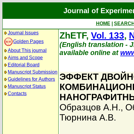
Journal of Experime
HOME
|
SEARC
Journal Issues
ZhETF,
Vol. 133
,
N
Golden Pages
(English translation - 
About This journal
available online at
www
Aims and Scope
Editorial Board
Manuscript Submission
ЭФФЕКТ ДВОЙН
Guidelines for Authors
КОМБИНАЦИОНН
Manuscript Status
Contacts
НАНОГРАФИТНЫ
Образцов А.Н.
,
О
Тюрнина А.В.