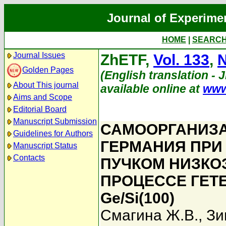
Journal of Experime
HOME
|
SEARC
Journal Issues
ZhETF,
Vol. 133
,
N
Golden Pages
(English translation - 
About This journal
available online at
www
Aims and Scope
Editorial Board
Manuscript Submission
САМООРГАНИЗ
Guidelines for Authors
ГЕРМАНИЯ ПРИ
Manuscript Status
Contacts
ПУЧКОМ НИЗКО
ПРОЦЕССЕ ГЕТ
Ge/Si(100)
Смагина Ж.В.
,
Зи