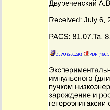
Двуреченский А.В
Received: July 6,
PACS: 81.07.Ta, 81
DJVU (201.5K)
PDF (466.5
Экспериментальн
импульсного (дли
пучком низкоэнер
зарождение и рос
гетероэпитаксии с