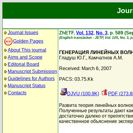
Jour
Journal Issues
ZhETF,
Vol. 132
,
No. 3
, p. 589 (S
(English translation - JETP, Vol. 105, No. 3,
Golden Pages
About This journal
ГЕНЕРАЦИЯ ЛИНЕЙНЫХ ВОЛ
Aims and Scope
Гладуш Ю.Г.
,
Камчатнов А.М.
Editorial Board
Received: March 6, 2007
Manuscript Submission
Guidelines for Authors
PACS: 03.75.Kk
Manuscript Status
Contacts
DJVU (100.9K)
PDF (273.8
Развита теория линейных волнов
Полученные результаты дают как
достаточно далеко от препятств
качественное объяснение экспер