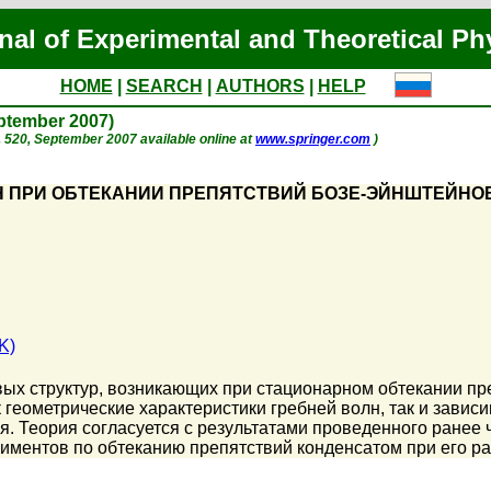
nal of Experimental and Theoretical Ph
HOME
|
SEARCH
|
AUTHORS
|
HELP
eptember 2007)
 p. 520, September 2007 available online at
www.springer.com
)
Н ПРИ ОБТЕКАНИИ ПРЕПЯТСТВИЙ БОЗЕ-ЭЙНШТЕЙНО
K)
ых структур, возникающих при стационарном обтекании пр
 геометрические характеристики гребней волн, так и зави
ия. Теория согласуется с результатами проведенного ранее
иментов по обтеканию препятствий конденсатом при его р