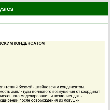
ysics
ВСКИМ КОНДЕНСАТОМ
епятствий бозе-эйнштейновским конденсатом.
симость амплитуды волнового возмущения от координат
 численного моделирования и позволяет дать
асширении после освобождения из ловушки.