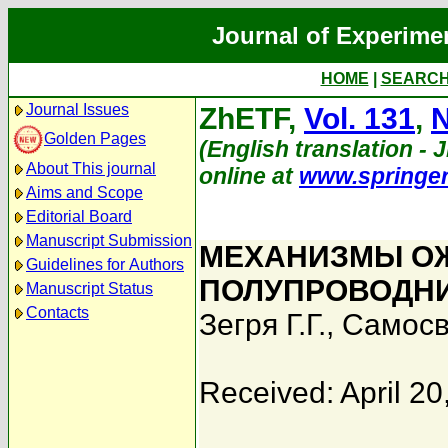
Journal of Experime
HOME
|
SEARC
Journal Issues
ZhETF,
Vol. 131
,
N
Golden Pages
(English translation - J
About This journal
online at
www.springe
Aims and Scope
Editorial Board
Manuscript Submission
МЕХАНИЗМЫ О
Guidelines for Authors
ПОЛУПРОВОДНИ
Manuscript Status
Contacts
Зегря Г.Г.
,
Самосв
Received: April 20