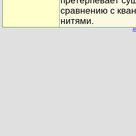
претерпевает су
сравнению с ква
нитями.
R