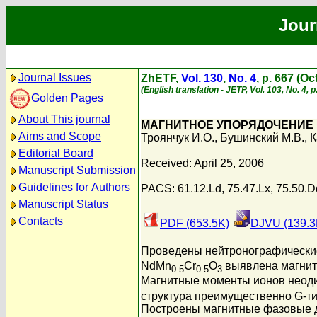
Jour
Journal Issues
ZhETF,
Vol. 130
,
No. 4
, p. 667 (O
(English translation - JETP, Vol. 103, No. 4, 
Golden Pages
About This journal
МАГНИТНОЕ УПОРЯДОЧЕНИЕ 
Aims and Scope
Троянчук И.О.
,
Бушинский М.В.
,
К
Editorial Board
Received: April 25, 2006
Manuscript Submission
Guidelines for Authors
PACS: 61.12.Ld, 75.47.Lx, 75.50.D
Manuscript Status
Contacts
PDF (653.5K)
DJVU (139.3
Проведены нейтронографические
NdMn
Cr
O
выявлена магнитн
0.5
0.5
3
Магнитные моменты ионов неоди
структура преимущественно G-т
Построены магнитные фазовые д