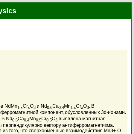
ysics
ов NdMn
Cr
O
и Nd
Ca
Mn
Cr
O
. B
1-x
x
3
0.6
0.4
1-x
x
3
 ферромагнитной компонент, обусловленных 3d-ионами.
 В Nd
Ca
Mn
Cr
O
выявлена магнитная
0.6
0.4
0.5
0.5
3
ы перпендикулярно вектору антиферромагнетизма.
 из того, что сверхобменные взаимодействия Mn3+-O-