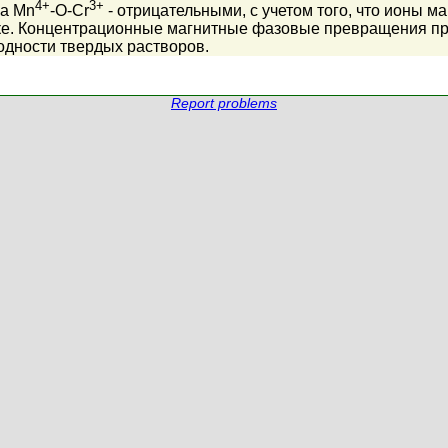
4+
3+
 а Mn
-O-Cr
- отрицательными, с учетом того, что ионы м
ке. Концентрационные магнитные фазовые превращения пр
одности твердых растворов.
Report problems