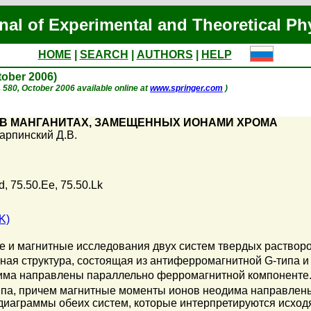
nal of Experimental and Theoretical Ph
HOME
|
SEARCH
|
AUTHORS
|
HELP
ctober 2006)
p. 580, October 2006 available online at
www.springer.com
)
В МАНГАНИТАХ, ЗАМЕЩЕННЫХ ИОНАМИ ХРОМА
арпинский Д.В.
d, 75.50.Ee, 75.50.Lk
K)
 и магнитные исследования двух систем твердых раствор
ая структура, состоящая из антиферромагнитной G-типа и
ма направлены параллельно ферромагнитной компоненте.
ипа, причем магнитные моменты ионов неодима направлен
иаграммы обеих систем, которые интерпретируются исходя