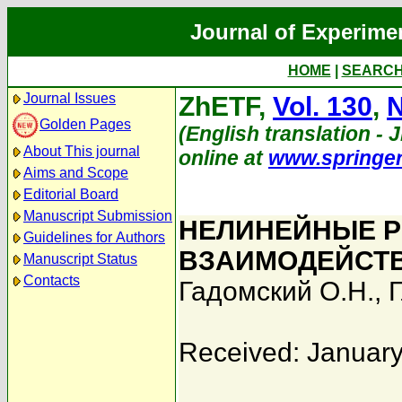
Journal of Experime
HOME
|
SEARC
Journal Issues
ZhETF,
Vol. 130
,
N
Golden Pages
(English translation - J
About This journal
online at
www.springe
Aims and Scope
Editorial Board
Manuscript Submission
НЕЛИНЕЙНЫЕ 
Guidelines for Authors
ВЗАИМОДЕЙСТ
Manuscript Status
Contacts
Гадомский О.Н.
,
Г
Received: January