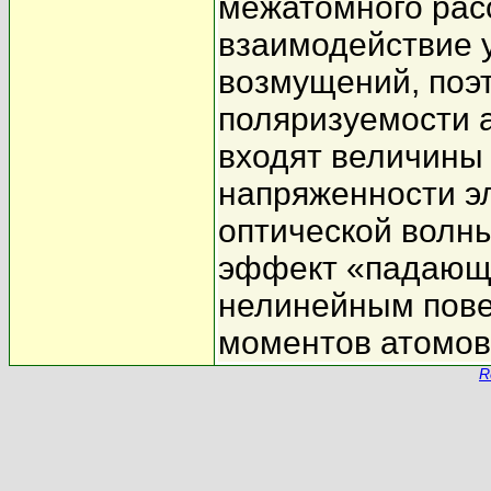
межатомного рас
взаимодействие 
возмущений, поэ
поляризуемости 
входят величины
напряженности э
оптической волны
эффект «падающе
нелинейным пов
моментов атомов 
R