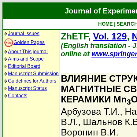
Journal of Experime
HOME
|
SEARC
Journal Issues
ZhETF,
Vol. 129
,
N
Golden Pages
(English translation - J
About This journal
online at
www.springe
Aims and Scope
Editorial Board
Manuscript Submission
ВЛИЯНИЕ СТРУ
Guidelines for Authors
МАГНИТНЫЕ СВ
Manuscript Status
Contacts
КЕРАМИКИ Mn
3
Арбузова Т.И.
,
На
В.Л.
,
Шальнов К.В
Воронин В.И.