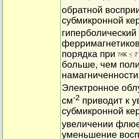
обратной воспри
субмикронной ке
гиперболический 
ферримагнетиков.
порядка при
больше, чем пол
намагниченности
Электронное обл
-2
см
приводит к у
субмикронной кер
увеличении флюе
уменьшение восп