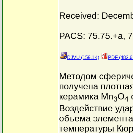
Received: Decemb
PACS: 75.75.+a, 75
DJVU (159.1K)
PDF (482.6
Методом сфериче
получена плотна
керамика Mn
O
3
4
Воздействие уда
объема элемента
температуры Кюр