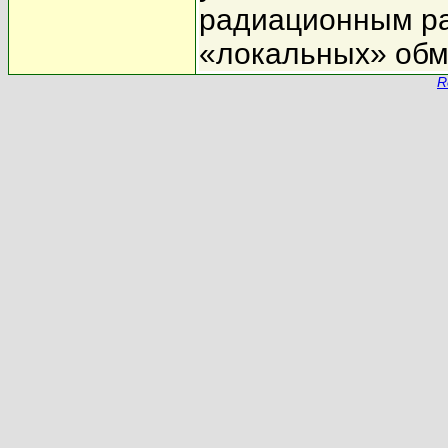
радиационным р
«локальных» обм
R