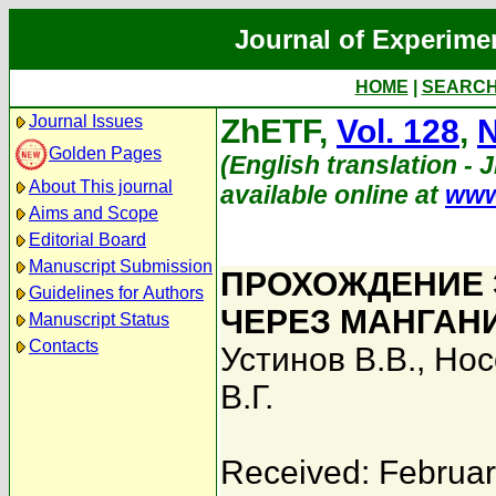
Journal of Experime
HOME
|
SEARC
Journal Issues
ZhETF,
Vol. 128
,
N
Golden Pages
(English translation - 
About This journal
available online at
www
Aims and Scope
Editorial Board
Manuscript Submission
ПРОХОЖДЕНИЕ 
Guidelines for Authors
ЧЕРЕЗ МАНГАН
Manuscript Status
Contacts
Устинов В.В.
,
Нос
В.Г.
Received: Februar