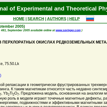
nal of Experimental and Theoretical Ph
HOME
|
SEARCH
|
AUTHORS
|
HELP
eptember 2005)
 p. 481, September 2005 available online at
www.springer.com
)
В ПЕРХЛОРАТНЫХ ОКИСЛАХ РЕДКОЗЕМЕЛЬНЫХ МЕТ
e, 75.50.Lk
)
ой релаксации в геометрически фрустрированных трехмерн
нга. К таким магнетикам относится часть недавно синтез
, Yb
Ti
O
. Предложена модель, основанная на аналогии м
7
2
2
7
ьную роль в модели играют точечные магнитные дефекты, 
энергиями, подвижностями и эффективными магнитными зар
ли электроны и дырки в полупроводниках. В рамках предл