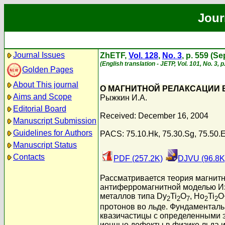
Jour
Journal Issues
ZhETF,
Vol. 128
,
No. 3
, p. 559 (S
(English translation - JETP, Vol. 101, No. 3,
Golden Pages
About This journal
О МАГНИТНОЙ РЕЛАКСАЦИИ 
Aims and Scope
Рыжкин И.А.
Editorial Board
Received: December 16, 2004
Manuscript Submission
Guidelines for Authors
PACS: 75.10.Hk, 75.30.Sg, 75.50.E
Manuscript Status
Contacts
PDF (257.2K)
DJVU (96.8K
Рассматривается теория магнитн
антиферромагнитной моделью Изи
металлов типа Dy
Ti
O
, Ho
Ti
O
2
2
7
2
2
протонов во льде. Фундаментал
квазичастицы с определенными 
ионные дефекты в физике льда и