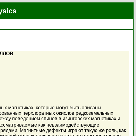
ysics
АЛЛОВ
ых магнетиках, которые могут быть описаны
ированных перхлоратных окислов редкоземельных
ежду поведением спинов в изинговских магнетиках и
рассматриваемые как невзаимодействующие
ядами. Магнитные дефекты играют такую же роль, как
оженной модели получена частотная и температурная