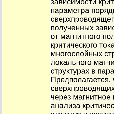
зависимости крит
параметра порядк
сверхпроводящего
полученных завис
от магнитного по
критического ток
многослойных стр
локального магни
структурах в пар
Предполагается, 
сверхпроводящих
через магнитное 
анализа критиче