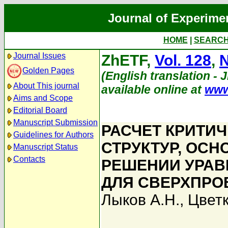
Journal of Experime
HOME
|
SEARC
Journal Issues
ZhETF,
Vol. 128
,
N
Golden Pages
(English translation - 
About This journal
available online at
www
Aims and Scope
Editorial Board
Manuscript Submission
РАСЧЕТ КРИТИ
Guidelines for Authors
СТРУКТУР, ОС
Manuscript Status
Contacts
РЕШЕНИИ УРАВН
ДЛЯ СВЕРХПРО
Лыков А.Н.
,
Цветк