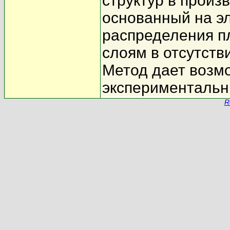
структур в произ
основанный на э
распределения пл
слоям в отсутств
Метод дает возм
экспериментальн
R